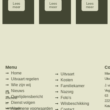
Lees
Lees
Lees
meer
meer
meer
Menu
Co
Home
Mie
Uitvaart
Uit
Uitvaart regelen
Kosten
Wie zijn wij
J. v
Familiekamer
Veg
Nieuws
Nazorg
Elk
63
Overlijdensbericht
Foto's
afscheid
222
Dienst volgen
in
Wilsbeschikking
Katw
vertrouwde
Algemene voorwaarden
Contact