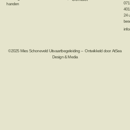
071
handen
401
24 
bes
inf
©2025
Mies Schoneveld Uitvaartbegeleiding
– Ontwikkeld door
AtSea
Design & Medi
a