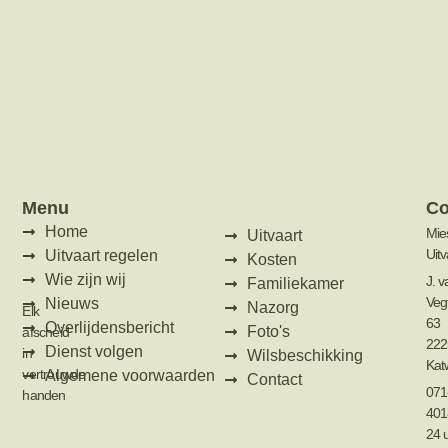
Menu
Co
Home
Mie
Uitvaart
Uit
Uitvaart regelen
Kosten
Wie zijn wij
J. v
Familiekamer
Veg
Nieuws
Nazorg
Elk
63
Overlijdensbericht
Foto's
afscheid
222
Dienst volgen
in
Wilsbeschikking
Katw
vertrouwde
Algemene voorwaarden
Contact
071
handen
401
24 