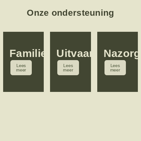
Onze ondersteuning
Familiekamer
Uitvaart
Nazorg
Lees
Lees
Lees
meer
meer
meer