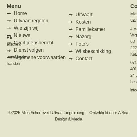
Menu
Co
Home
Mie
Uitvaart
Uit
Uitvaart regelen
Kosten
Wie zijn wij
J. v
Familiekamer
Veg
Nieuws
Nazorg
Elk
63
Overlijdensbericht
Foto's
afscheid
222
Dienst volgen
in
Wilsbeschikking
Katw
vertrouwde
Algemene voorwaarden
Contact
071
handen
401
24 
bes
inf
©2025
Mies Schoneveld Uitvaartbegeleiding
– Ontwikkeld door
AtSea
Design & Medi
a