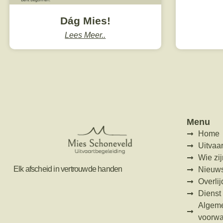
Dág Mies!
Lees Meer..
Menu
Home
Uitvaar
Wie zij
Elk afscheid in vertrouwde handen
Nieuw
Overlij
Dienst
Algem
voorw