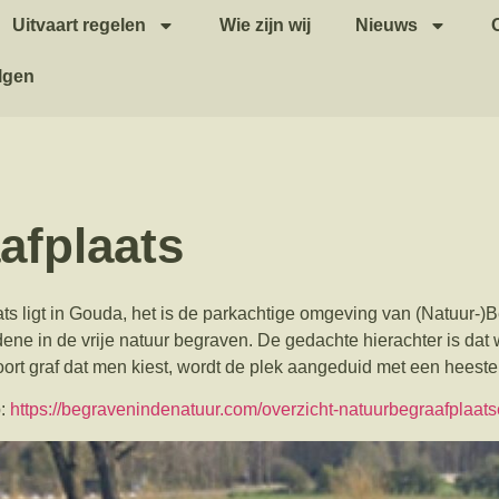
Uitvaart regelen
Wie zijn wij
Nieuws
lgen
afplaats
ats ligt in Gouda, het is de parkachtige omgeving van (Natuur-)
ene in de vrije natuur begraven. De gedachte hierachter is dat w
soort graf dat men kiest, wordt de plek aangeduid met een heest
p:
https://begravenindenatuur.com/overzicht-natuurbegraafplaats