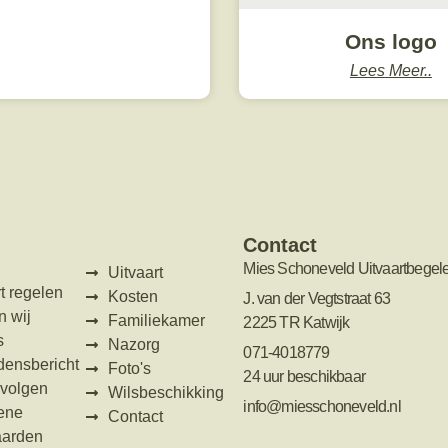
Ons logo
Lees Meer..
Contact
Mies Schoneveld Uitvaartbegele
Uitvaart
t regelen
Kosten
J. van der Vegtstraat 63
n wij
Familiekamer
2225 TR Katwijk
s
Nazorg
071-4018779
densbericht
Foto's
24 uur beschikbaar
 volgen
Wilsbeschikking
info@miesschoneveld.nl
ene
Contact
aarden